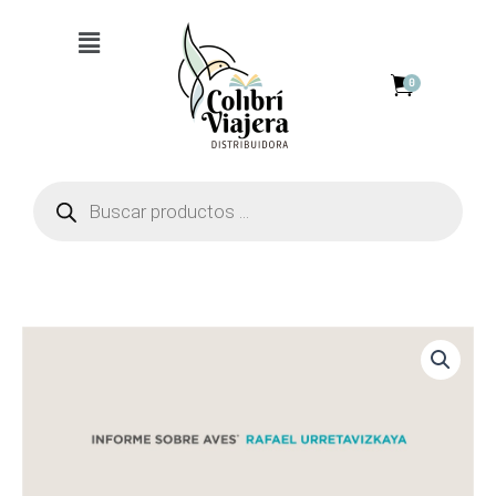
cantidad
Ir
Menú
al
contenido
0
Búsqueda
de
productos
Informe
sobre
aves
cantidad