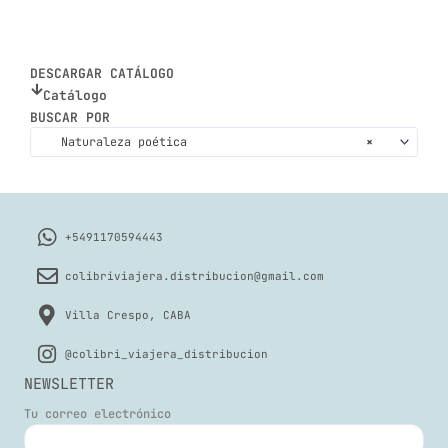
DESCARGAR CATÁLOGO
Catálogo
BUSCAR POR
Naturaleza poética
×
+5491170594443
colibriviajera.distribucion@gmail.com
Villa Crespo, CABA
@colibri_viajera_distribucion
NEWSLETTER
Tu correo electrónico