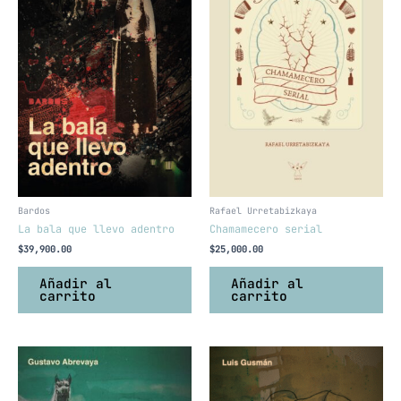
Bardos
Rafael Urretabizkaya
La bala que llevo adentro
Chamamecero serial
$
39,900.00
$
25,000.00
Añadir al
Añadir al
carrito
carrito