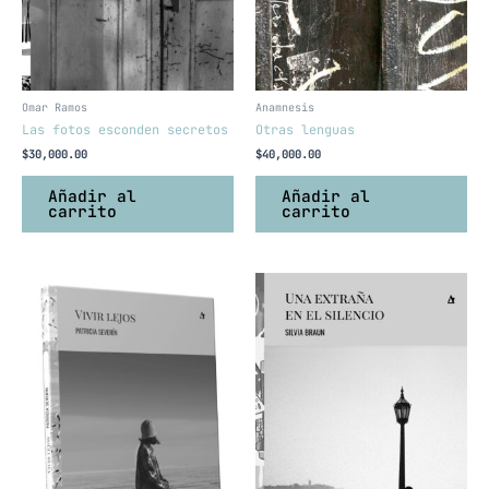
Omar Ramos
Anamnesis
Las fotos esconden secretos
Otras lenguas
$
30,000.00
$
40,000.00
Añadir al
Añadir al
carrito
carrito