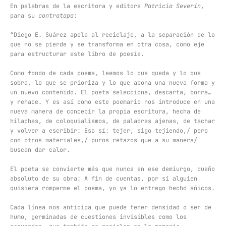
En palabras de la escritora y editora
Patricia Severín
,
para su
contratapa
:
“Diego E. Suárez apela al reciclaje, a la separación de lo
que no se pierde y se transforma en otra cosa, como eje
para estructurar este libro de poesía.
Como fondo de cada poema, leemos lo que queda y lo que
sobra, lo que se prioriza y lo que abona una nueva forma y
un nuevo contenido. El poeta selecciona, descarta, borra…
y rehace. Y es así como este poemario nos introduce en una
nueva manera de concebir la propia escritura, hecha de
hilachas, de coloquialismos, de palabras ajenas, de tachar
y volver a escribir: Eso sí: tejer, sigo tejiendo,/ pero
con otros materiales,/ puros retazos que a su manera/
buscan dar calor.
El poeta se convierte más que nunca en ese demiurgo, dueño
absoluto de su obra: A fin de cuentas, por si alguien
quisiera romperme el poema, yo ya lo entrego hecho añicos.
Cada línea nos anticipa que puede tener densidad o ser de
humo, germinadas de cuestiones invisibles como los