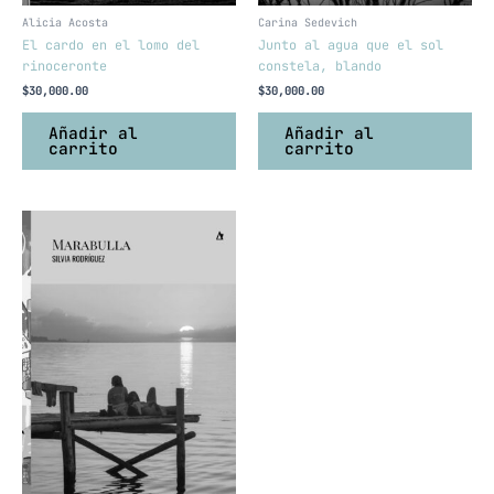
Alicia Acosta
Carina Sedevich
El cardo en el lomo del
Junto al agua que el sol
rinoceronte
constela, blando
$
30,000.00
$
30,000.00
Añadir al
Añadir al
carrito
carrito