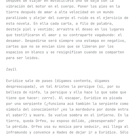
Después de viajar en motocicleta uno se baja con la
vibración del motor en el cuerpo. Poner los pies en la
tierra después de amar a alta velocidad en un mundo
paralizado y alejar del cuerpo el ruido es el ejercicio de
esta novela. En ella cada carta, a filo de palabra,
desteje piel y vestido; arrastra el deseo en los lugares
que testificaron el amor y su contraparte vagabundo: el
desamor. Despedirse será siempre una estampa en negativo,
cartas que no se envían sino que se liberan por los
espacios en blanco y se resignifican cuando se comparten
para ser leídos.
Zayil
Eurídice sale de paseo (digamos contenta, digamos
despreocupada), un tal Aristeo la persigue (sí, por su
belleza de ninfa, la persigue y ella hace lo que sabe que
tiene que hacer:
corre
). Al escapar, Eurídice es picada
por una serpiente (¿funciona acá también la serpiente como
símbolo del conocimiento? ¿es la mordedura por donde entra
el saber?) y muere. Se vuelve sombra en el infierno. En la
tierra, queda Orfeo, su esposo dolido, ¿desesperado? por
la pérdida. Orfeo usa su música para seducir, así llega al
inframundo y convence a Hades de dejar ir a Eurídice. Sólo