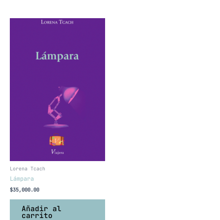
Lorena Tcach
Lámpara
$
35,000.00
Añadir al
carrito