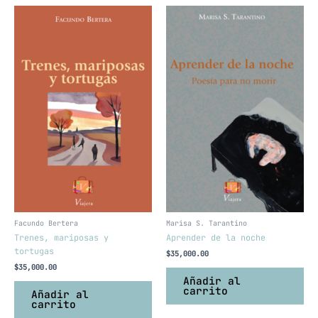
Facundo Bertera
Marisa S. Tarantino
Trenes, mariposas y
Aprender de la noche
tortugas
$
35,000.00
$
35,000.00
Añadir al
carrito
Añadir al
carrito