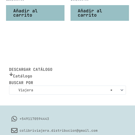
Añadir al
Añadir al
carrito
carrito
DESCARGAR CATÁLOGO
Catálogo
BUSCAR POR
Viajera
×
+5491170594443
colibriviajera.distribucion@gmail.com