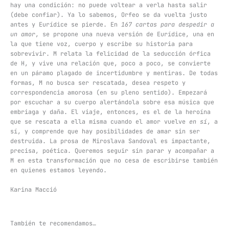
hay una condición: no puede voltear a verla hasta salir
(debe confiar). Ya lo sabemos, Orfeo se da vuelta justo
antes y Eurídice se pierde. En
167 cartas para despedir a
un amor
, se propone una nueva versión de Eurídice, una en
la que tiene voz, cuerpo y escribe su historia para
sobrevivir. M relata la felicidad de la seducción órfica
de H, y vive una relación que, poco a poco, se convierte
en un páramo plagado de incertidumbre y mentiras. De todas
formas, M no busca ser rescatada, desea respeto y
correspondencia amorosa (en su pleno sentido). Empezará
por escuchar a su cuerpo alertándola sobre esa música que
embriaga y daña. El viaje, entonces, es el de la heroína
que se rescata a ella misma cuando el amor vuelve
en sí
, a
sí, y comprende que hay posibilidades de amar sin ser
destruida. La prosa de Miroslava Sandoval es impactante,
precisa, poética. Queremos seguir sin parar y acompañar a
M en esta transformación que no cesa de escribirse también
en quienes estamos leyendo.
Karina Macció
También te recomendamos…