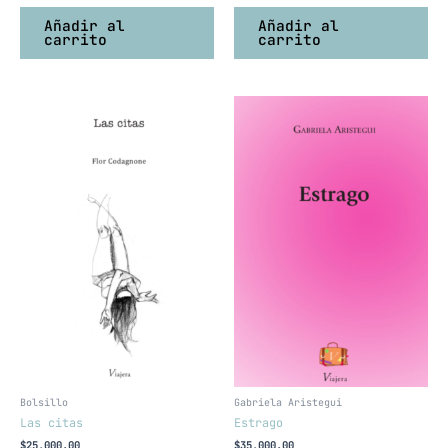
Añadir al
Añadir al
carrito
carrito
Bolsillo
Gabriela Aristegui
Las citas
Estrago
$
25,000.00
$
35,000.00