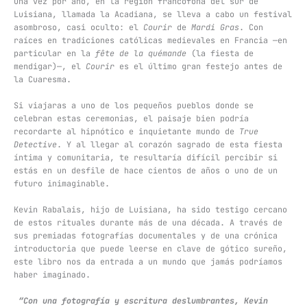
Una vez por año, en la región francófona del sur de
Luisiana, llamada la Acadiana, se lleva a cabo un festival
asombroso, casi oculto: el
Courir
de
Mardi Gras
. Con
raíces en tradiciones católicas medievales en Francia —en
particular en la
fête de la quémande
(la fiesta de
mendigar)—, el
Courir
es el último gran festejo antes de
la Cuaresma.
Si viajaras a uno de los pequeños pueblos donde se
celebran estas ceremonias, el paisaje bien podría
recordarte al hipnótico e inquietante mundo de
True
Detective
. Y al llegar al corazón sagrado de esta fiesta
íntima y comunitaria, te resultaría difícil percibir si
estás en un desfile de hace cientos de años o uno de un
futuro inimaginable.
Kevin Rabalais, hijo de Luisiana, ha sido testigo cercano
de estos rituales durante más de una década. A través de
sus premiadas fotografías documentales y de una crónica
introductoria que puede leerse en clave de gótico sureño,
este libro nos da entrada a un mundo que jamás podríamos
haber imaginado.
“Con una fotografía y escritura deslumbrantes, Kevin