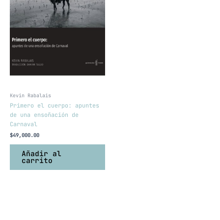
Kevin Rabalais
Primero el cuerpo: apuntes
de una ensoñación de
Carnaval
$
49,000.00
Añadir al
carrito