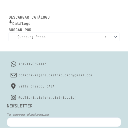
DESCARGAR CATÁLOGO
Catálogo
BUSCAR POR
Queequeg Press
×
+5491170594443
colibriviajera.distribucion@gmail.com
Villa Crespo, CABA
@colibri_viajera_distribucion
NEWSLETTER
Tu correo electrónico