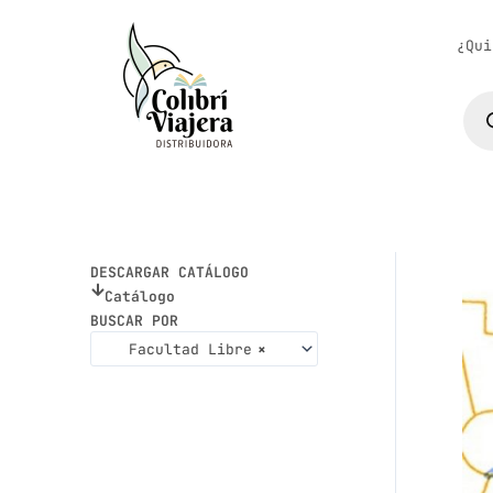
Ir
al
¿Qui
contenido
Bús
de
pro
DESCARGAR CATÁLOGO
Catálogo
BUSCAR POR
Facultad Libre
×