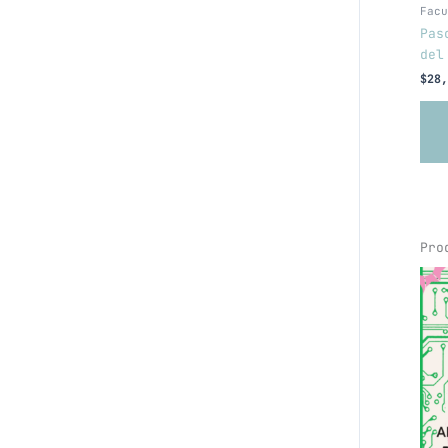
Facu
Pas
del
$
28,
Pro