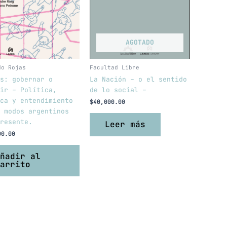
AGOTADO
do Rojas
Facultad Libre
s: gobernar o
La Nación – o el sentido
ir – Política,
de lo social –
ca y entendimiento
$
40,000.00
 modos argentinos
resente.
Leer más
00.00
ñadir al
arrito