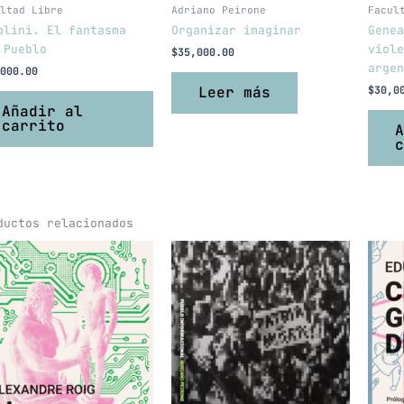
ltad Libre
Adriano Peirone
Facul
olini. El fantasma
Organizar imaginar
Genea
 Pueblo
viole
$
35,000.00
argen
000.00
Leer más
$
30,0
Añadir al
carrito
A
c
ductos relacionados