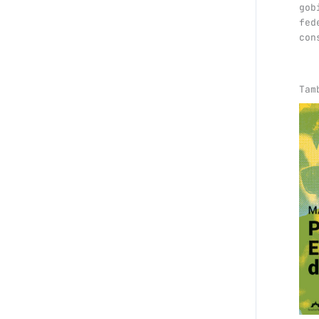
gob
fed
con
Tam