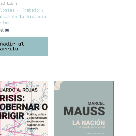
tad Libre
logías – Trabajo y
ncia en la historia
tina
00.00
ñadir al
arrito