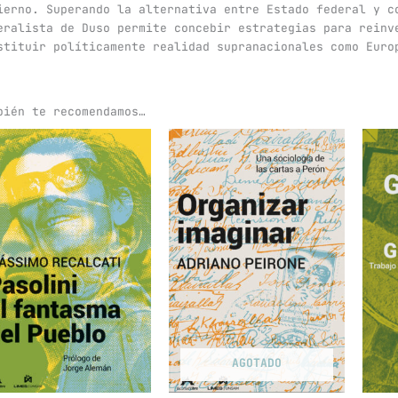
ierno. Superando la alternativa entre Estado federal y c
eralista de Duso permite concebir estrategias para reinv
stituir políticamente realidad supranacionales como Euro
bién te recomendamos…
AGOTADO