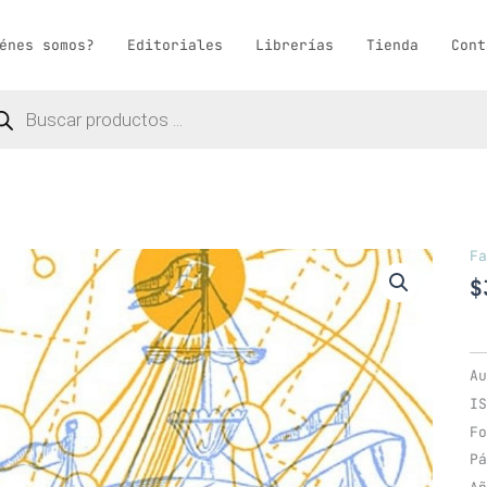
énes somos?
Editoriales
Librerías
Tienda
Cont
queda
ductos
Fa
Fe
Pa
$
re
la
de
ca
Au
IS
Fo
Pá