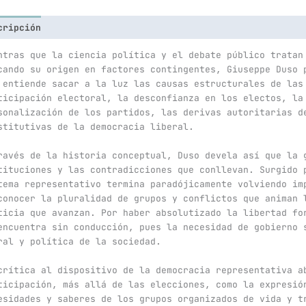
cripción
ntras que la ciencia política y el debate público tratan
cando su origen en factores contingentes, Giuseppe Duso 
 entiende sacar a la luz las causas estructurales de las
ticipación electoral, la desconfianza en los electos, la
sonalización de los partidos, las derivas autoritarias d
stitutivas de la democracia liberal.
ravés de la historia conceptual, Duso devela así que la 
tituciones y las contradicciones que conllevan. Surgido 
tema representativo termina paradójicamente volviendo im
conocer la pluralidad de grupos y conflictos que animan 
ticia que avanzan. Por haber absolutizado la libertad fo
encuentra sin conducción, pues la necesidad de gobierno 
ral y política de la sociedad.
crítica al dispositivo de la democracia representativa a
ticipación, más allá de las elecciones, como la expresió
esidades y saberes de los grupos organizados de vida y t