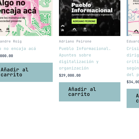
andre Roig
Adriano Peirone
Eduar
o no encaja acá
Pueblo Informacional.
Crisi
Apuntes sobre
dirig
000.00
digitalización y
críti
organización
según
Añadir al
carrito
del p
$
29,000.00
$
34,0
Añadir al
carrito
A
c