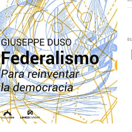
Añ
Di