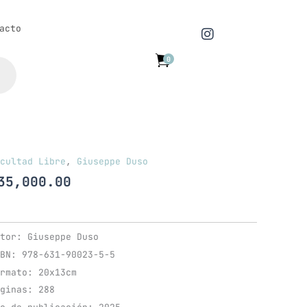
la
democracia
I
acto
cantidad
n
s
0
t
a
g
r
a
m
cultad Libre
,
Giuseppe Duso
deralismo.
ra
35,000.00
inventar
mocracia
ntidad
tor: Giuseppe Duso
BN: 978-631-90023-5-5
rmato: 20x13cm
ginas: 288