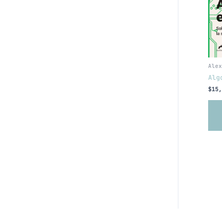
Alex
Alg
$
15,