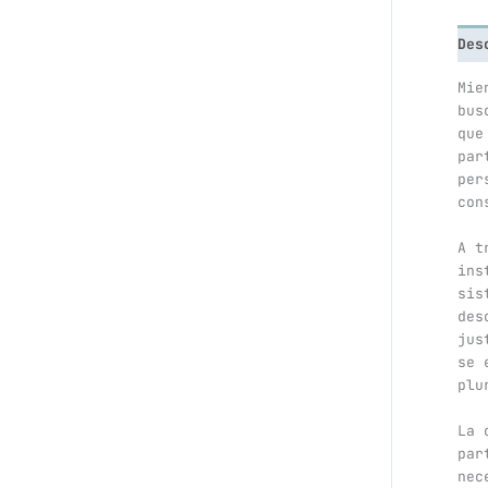
Des
Mie
bus
que
par
per
con
A t
ins
sis
des
jus
se 
plu
La 
par
nec