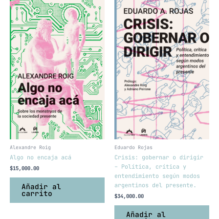
Alexandre Roig
Eduardo Rojas
Algo no encaja acá
Crisis: gobernar o dirigir
– Política, crítica y
$
15,000.00
entendimiento según modos
argentinos del presente.
Añadir al
carrito
$
34,000.00
Añadir al