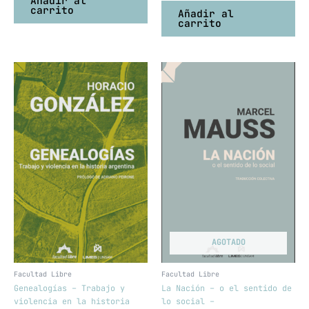
Añadir al
carrito
Añadir al
carrito
AGOTADO
Facultad Libre
Facultad Libre
Genealogías – Trabajo y
La Nación – o el sentido de
violencia en la historia
lo social –