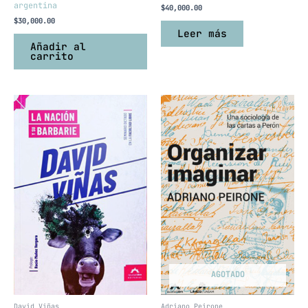
argentina
$
40,000.00
$
30,000.00
Leer más
Añadir al
carrito
AGOTADO
David Viñas
Adriano Peirone