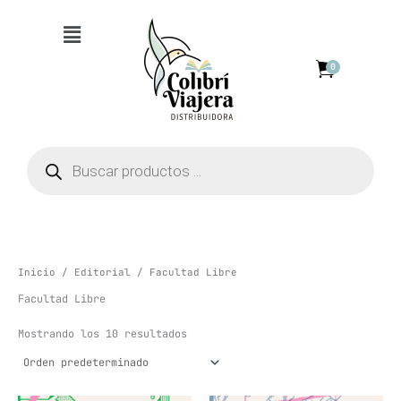
Ir
Menú
al
contenido
0
Búsqueda
de
productos
Inicio
/
Editorial
/ Facultad Libre
Facultad Libre
Mostrando los 10 resultados