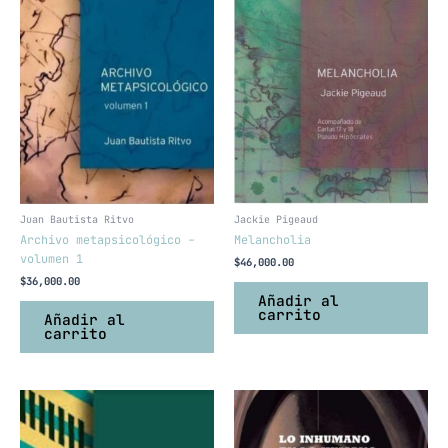
Juan Bautista Ritvo
Jackie Pigeaud
Archivo metapsicológico –
Melancholia
volumen 1
$
46,000.00
$
36,000.00
Añadir al
carrito
Añadir al
carrito