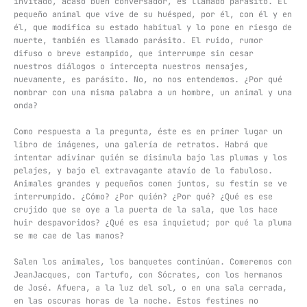
invitado, acaso buen conversador, es llamado parásito. El
pequeño animal que vive de su huésped, por él, con él y en
él, que modifica su estado habitual y lo pone en riesgo de
muerte, también es llamado parásito. El ruido, rumor
difuso o breve estampido, que interrumpe sin cesar
nuestros diálogos o intercepta nuestros mensajes,
nuevamente, es parásito. No, no nos entendemos. ¿Por qué
nombrar con una misma palabra a un hombre, un animal y una
onda?
Como respuesta a la pregunta, éste es en primer lugar un
libro de imágenes, una galería de retratos. Habrá que
intentar adivinar quién se disimula bajo las plumas y los
pelajes, y bajo el extravagante atavío de lo fabuloso.
Animales grandes y pequeños comen juntos, su festín se ve
interrumpido. ¿Cómo? ¿Por quién? ¿Por qué? ¿Qué es ese
crujido que se oye a la puerta de la sala, que los hace
huir despavoridos? ¿Qué es esa inquietud; por qué la pluma
se me cae de las manos?
Salen los animales, los banquetes continúan. Comeremos con
JeanJacques, con Tartufo, con Sócrates, con los hermanos
de José. Afuera, a la luz del sol, o en una sala cerrada,
en las oscuras horas de la noche. Estos festines no