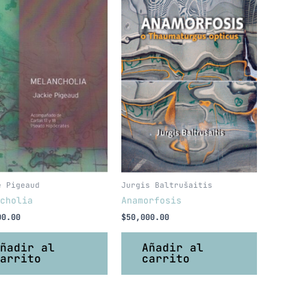
e Pigeaud
Jurgis Baltrušaitis
cholia
Anamorfosis
00.00
$
50,000.00
ñadir al
Añadir al
arrito
carrito