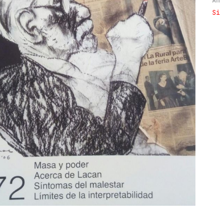
Añ
Si