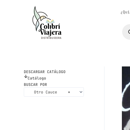
Ir
al
¿Qui
contenido
Bús
de
pro
DESCARGAR CATÁLOGO
Catálogo
BUSCAR POR
Otro Cauce
×