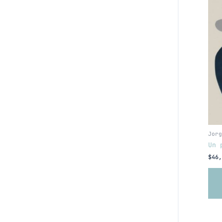
Jorg
Un 
$
46,