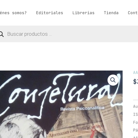
énes somos?
Editoriales
Librerías
Tienda
Cont
queda
ductos
AA
$
Au
IS
Fo
Pá