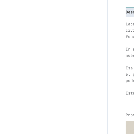
Des
Lac
civ
fun
Ir 
nue
Esa
el 
pod
Est
Pro