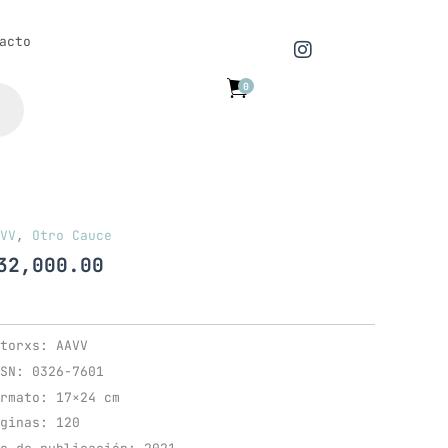
I
acto
n
s
0
t
a
g
r
a
m
VV
,
Otro Cauce
32,000.00
torxs: AAVV
SN: 0326-7601
rmato: 17×24 cm
ginas: 120