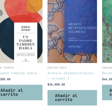
e Jinkis
Carlos Kuri
Jacki
padre también habla
Archivo metapsicológico
Melan
– volumen 2
200.00
$
46,0
$
36,000.00
Añadir al
A
carrito
c
Añadir al
carrito