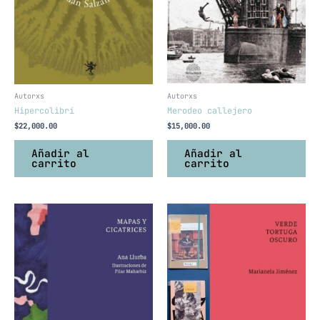
Autorxs
Autorxs
Hipercolibrí
Merodeo callejero
$
22,000.00
$
15,000.00
Añadir al
Añadir al
carrito
carrito