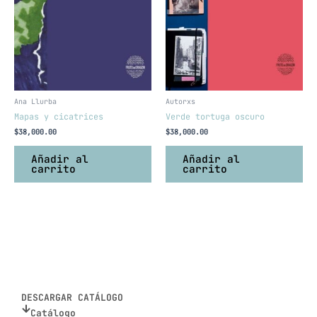
Ana Llurba
Autorxs
Mapas y cicatrices
Verde tortuga oscuro
$
38,000.00
$
38,000.00
Añadir al
Añadir al
carrito
carrito
DESCARGAR CATÁLOGO
Catálogo