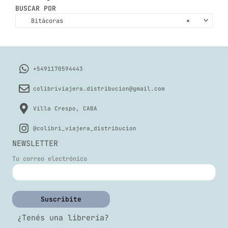
BUSCAR POR
Bitácoras
×
+5491170594443
colibriviajera.distribucion@gmail.com
Villa Crespo, CABA
@colibri_viajera_distribucion
NEWSLETTER
Tu correo electrónico
¿Tenés una librería?