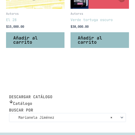
Autorxs
Autorxs
El 28
Verde tortuga oscuro
$
15,000.00
$
38,000.00
Añadir al
Añadir al
carrito
carrito
DESCARGAR CATÁLOGO
Catálogo
BUSCAR POR
Marianela Jiménez
×