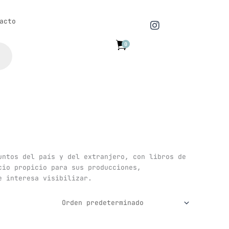
I
acto
n
s
0
t
a
g
r
a
m
untos del país y del extranjero, con libros de
cio propicio para sus producciones,
e interesa visibilizar.