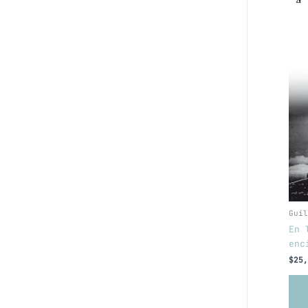
Guil
En 
enc
$
25,