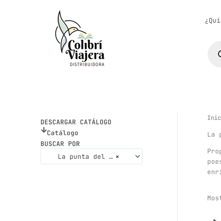
Ir
al
¿Qui
contenido
Bús
de
pro
Inic
DESCARGAR CATÁLOGO
Catálogo
La 
BUSCAR POR
Pro
La punta del iceberg
×
poe
enr
Mos