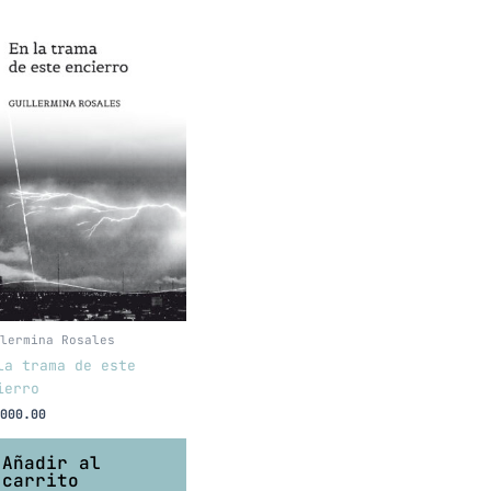
lermina Rosales
la trama de este
ierro
000.00
Añadir al
carrito