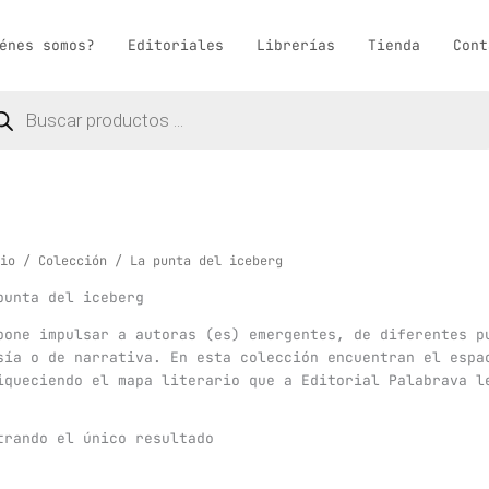
énes somos?
Editoriales
Librerías
Tienda
Cont
queda
ductos
io
/
Colección
/ La punta del iceberg
punta del iceberg
pone impulsar a autoras (es) emergentes, de diferentes p
sía o de narrativa. En esta colección encuentran el espa
iqueciendo el mapa literario que a Editorial Palabrava l
trando el único resultado