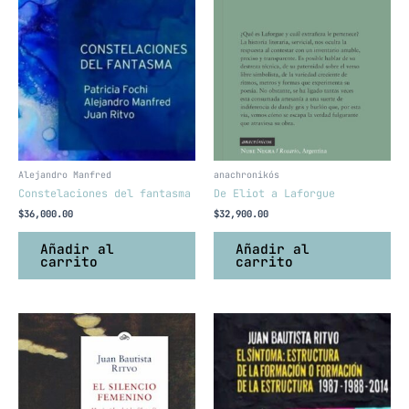
Alejandro Manfred
anachronikós
Constelaciones del fantasma
De Eliot a Laforgue
$
36,000.00
$
32,900.00
Añadir al
Añadir al
carrito
carrito