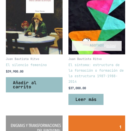
AGOTADO
Juan Bautista Ritvo
Juan Bautista Ritvo
El silencio femenino
El síntoma: estructura de
la formación o formación de
$
39,900.00
la estructura 1987-1988-
2014
Añadir al
carrito
$
37,000.00
Leer más