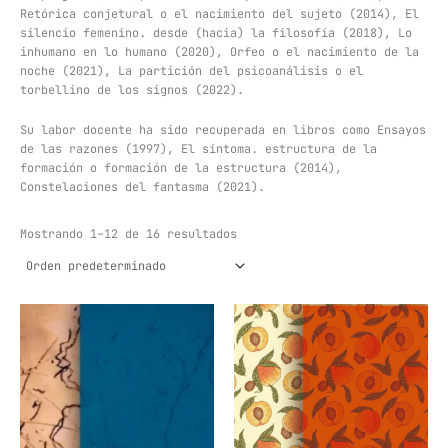
Retórica conjetural o el nacimiento del sujeto (2014), El
silencio femenino. desde (hacia) la filosofía (2018), Lo
inhumano en lo humano (2020), Orfeo o el nacimiento de la
noche (2021), La partición del psicoanálisis o el
torbellino de los signos (2022).
Su labor docente ha sido recuperada en libros como Ensayos
de las razones (1997), El síntoma. estructura de la
formación o formación de la estructura (2014),
Constelaciones del fantasma (2021).
Mostrando 1–12 de 16 resultados