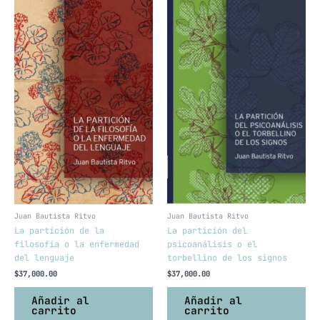
Juan Bautista Ritvo
Juan Bautista Ritvo
La partición de la
La partición del
filosofía o la enfermedad
psicoanálisis o el
del lenguaje
torbellino de los signos
$
37,000.00
$
37,000.00
Añadir al
Añadir al
carrito
carrito