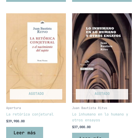
AGOTADO
AGOTADO
Apertura
Juan Bautista Ritvo
La retórica conjetural
Lo inhumano en lo humano y
otros ensayos
$
39,900.00
$
37,000.00
Leer más