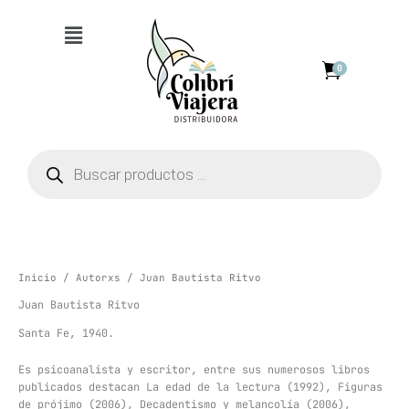
Ir
Menú
al
contenido
0
Búsqueda
de
productos
Inicio
/
Autorxs
/ Juan Bautista Ritvo
Juan Bautista Ritvo
Santa Fe, 1940.
Es psicoanalista y escritor, entre sus numerosos libros
publicados destacan La edad de la lectura (1992), Figuras
de prójimo (2006), Decadentismo y melancolía (2006),