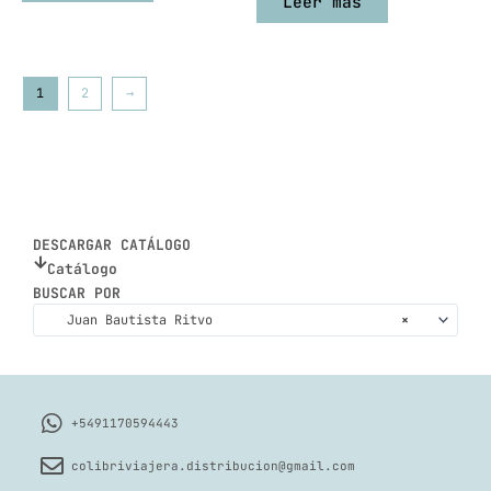
Leer más
1
2
→
DESCARGAR CATÁLOGO
Catálogo
BUSCAR POR
Juan Bautista Ritvo
×
+5491170594443
colibriviajera.distribucion@gmail.com