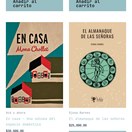
Añadir al
Añadir al
carrito
carrito
Acá y ahora
Djuna Barnes
En casa – Una odisea del
El almanaque de las señoras
espacio doméstico
$
25,000.00
$
30,000.00