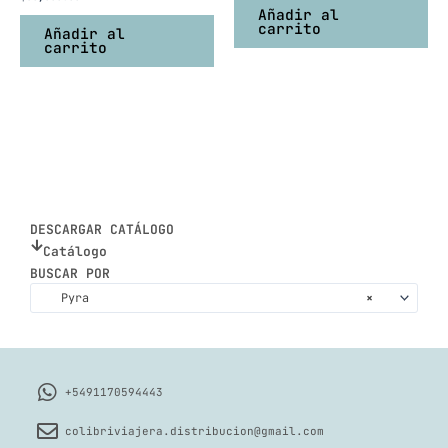
Añadir al
carrito
Añadir al
carrito
DESCARGAR CATÁLOGO
Catálogo
BUSCAR POR
Pyra
×
+5491170594443
colibriviajera.distribucion@gmail.com