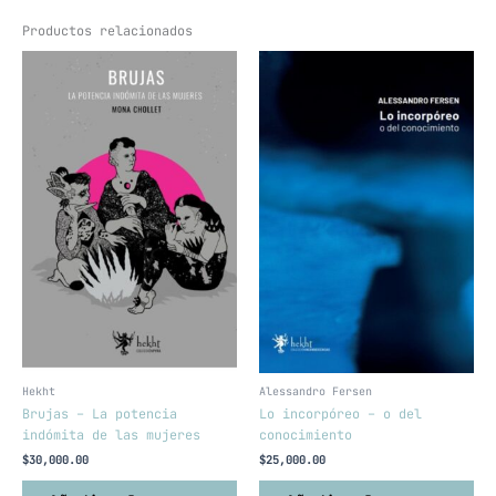
Productos relacionados
Hekht
Alessandro Fersen
Brujas – La potencia
Lo incorpóreo – o del
indómita de las mujeres
conocimiento
$
30,000.00
$
25,000.00