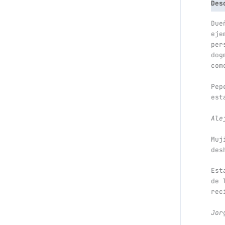
Des
Due
eje
per
dog
com
Pep
est
Ale
Muj
des
Est
de 
rec
Jor