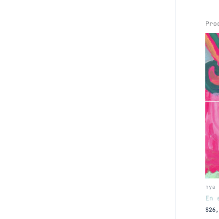
Pro
hya 
En 
$
26,