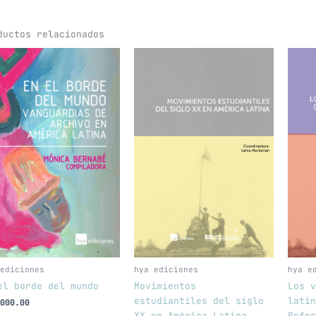
ductos relacionados
ediciones
hya ediciones
hya e
el borde del mundo
Movimientos
Los v
estudiantiles del siglo
latin
000.00
XX en América Latina
Refor