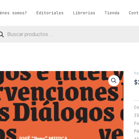
énes somos?
Editoriales
Librerías
Tienda
Cont
queda
ductos
hy
$
Co
IS
Fo
Pá