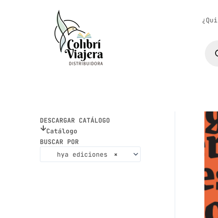
Ir
al
¿Qui
contenido
Bús
de
pro
DESCARGAR CATÁLOGO
Catálogo
BUSCAR POR
hya ediciones
×