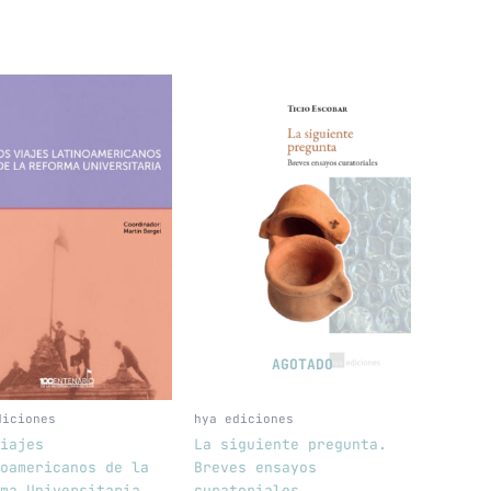
AGOTADO
diciones
hya ediciones
iajes
La siguiente pregunta.
oamericanos de la
Breves ensayos
ma Universitaria
curatoriales