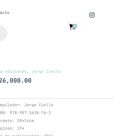
I
acto
n
s
0
t
a
g
r
a
m
a ediciones
,
Jorge Cuello
26,000.00
mpilador: Jorge Cuello
BN: 978-987-3638-76-3
rmato: 20x14cm
ginas: 174