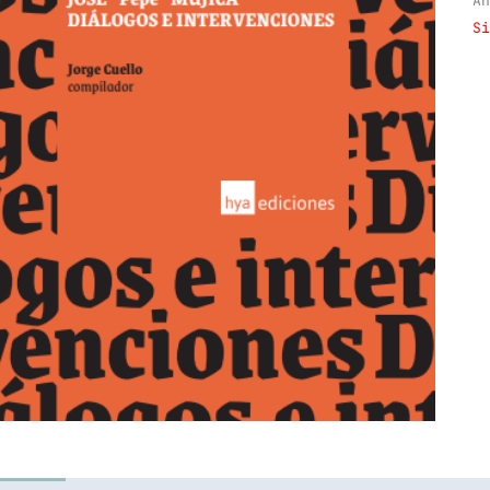
Añ
Si