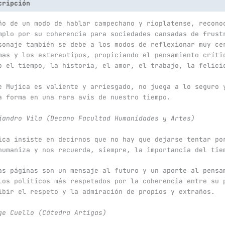
cripción
Información adicional
ño de un modo de hablar campechano y rioplatense, recono
mplo por su coherencia para sociedades cansadas de frust
sonaje también se debe a los modos de reflexionar muy ce
mas y los estereotipos, propiciando el pensamiento críti
o el tiempo, la historia, el amor, el trabajo, la felici
e Mujica es valiente y arriesgado, no juega a lo seguro 
a forma en una rara avis de nuestro tiempo.
jandro Vila (Decano Facultad Humanidades y Artes)
ica insiste en decirnos que no hay que dejarse tentar po
humaniza y nos recuerda, siempre, la importancia del tie
as páginas son un mensaje al futuro y un aporte al pensa
los políticos más respetados por la coherencia entre su 
ibir el respeto y la admiración de propios y extraños.
ge Cuello (Cátedra Artigas)