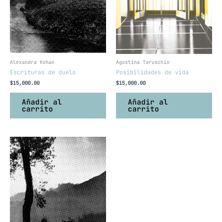
Alexandra Kohan
Agostina Taruschio
Escrituras de duelo
Posibilidades de vida
$
15,000.00
$
15,000.00
Añadir al
Añadir al
carrito
carrito