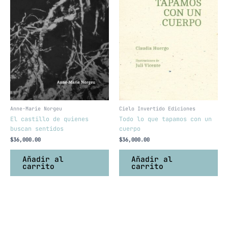
Anne-Marie Norgeu
Cielo Invertido Ediciones
El castillo de quienes
Todo lo que tapamos con un
buscan sentidos
cuerpo
$
36,000.00
$
36,000.00
Añadir al
Añadir al
carrito
carrito