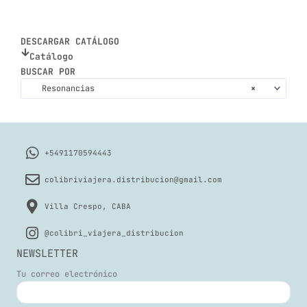
DESCARGAR CATÁLOGO
Catálogo
BUSCAR POR
Resonancias
×
+5491170594443
colibriviajera.distribucion@gmail.com
Villa Crespo, CABA
@colibri_viajera_distribucion
NEWSLETTER
Tu correo electrónico