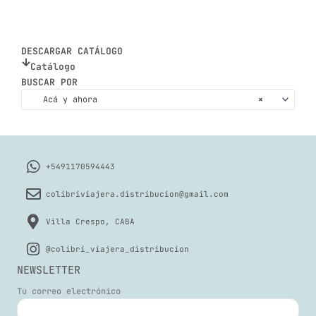
DESCARGAR CATÁLOGO
Catálogo
BUSCAR POR
Acá y ahora
×
+5491170594443
colibriviajera.distribucion@gmail.com
Villa Crespo, CABA
@colibri_viajera_distribucion
NEWSLETTER
Tu correo electrónico