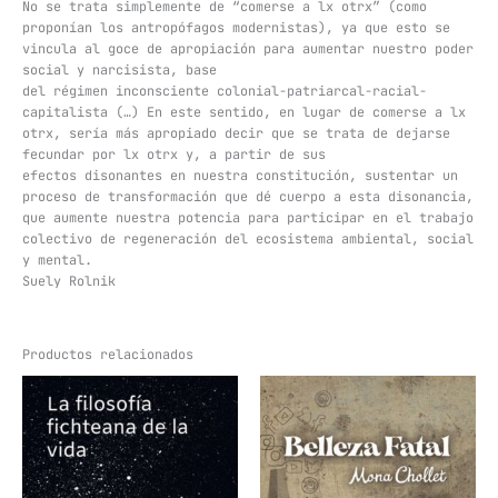
No se trata simplemente de “comerse a lx otrx” (como
proponían los antropófagos modernistas), ya que esto se
vincula al goce de apropiación para aumentar nuestro poder
social y narcisista, base
del régimen inconsciente colonial-patriarcal-racial-
capitalista (…) En este sentido, en lugar de comerse a lx
otrx, sería más apropiado decir que se trata de dejarse
fecundar por lx otrx y, a partir de sus
efectos disonantes en nuestra constitución, sustentar un
proceso de transformación que dé cuerpo a esta disonancia,
que aumente nuestra potencia para participar en el trabajo
colectivo de regeneración del ecosistema ambiental, social
y mental.
Suely Rolnik
Productos relacionados