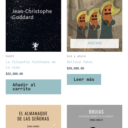
AGOTADO
Hekht
Acá y ahora
La filosofía fichteana de
Belleza fatal
la vida
$
30,000.00
$
32,000.00
Leer más
Añadir al
carrito