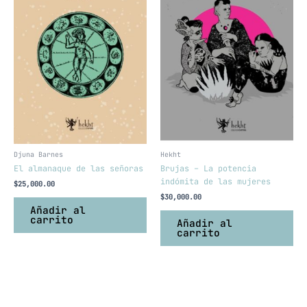
Djuna Barnes
Hekht
El almanaque de las señoras
Brujas – La potencia
indómita de las mujeres
$
25,000.00
$
30,000.00
Añadir al
carrito
Añadir al
carrito