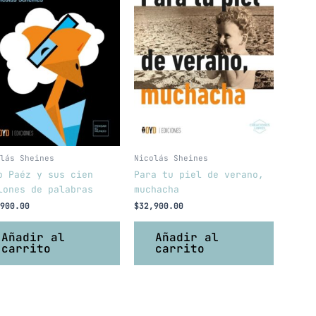
lás Sheines
Nicolás Sheines
o Paéz y sus cien
Para tu piel de verano,
lones de palabras
muchacha
900.00
$
32,900.00
Añadir al
Añadir al
carrito
carrito