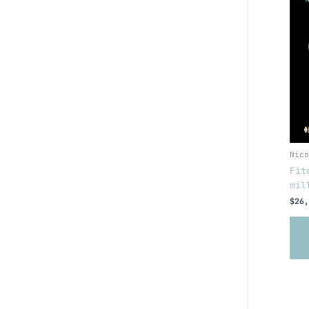
Nico
Fit
mil
$
26,