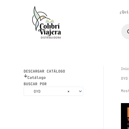
Ir
al
¿Qui
contenido
Bús
de
pro
Inic
DESCARGAR CATÁLOGO
Catálogo
OYD
BUSCAR POR
Mos
OYD
×