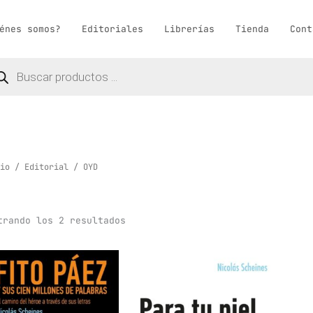
énes somos?
Editoriales
Librerías
Tienda
Cont
queda
ductos
io
/
Editorial
/ OYD
trando los 2 resultados