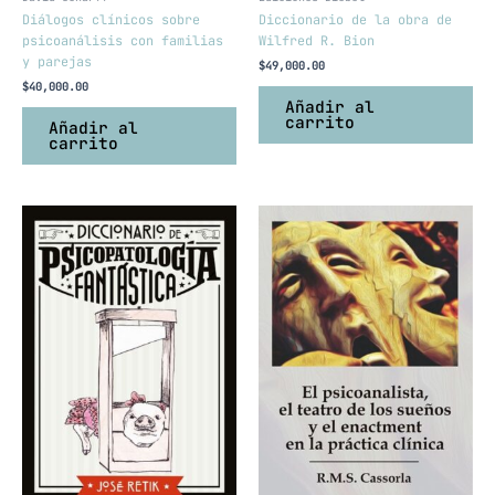
Diálogos clínicos sobre
Diccionario de la obra de
psicoanálisis con familias
Wilfred R. Bion
y parejas
$
49,000.00
$
40,000.00
Añadir al
carrito
Añadir al
carrito