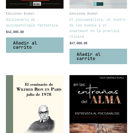
Ediciones Biebel
Ediciones Biebel
Diccionario de
El psicoanalista, el teatro
psicopatología fantástica
de los sueños y el
enactment en la práctica
$
42,000.00
clínica
Añadir al
$
47,000.00
carrito
Añadir al
carrito