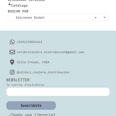
Catálogo
BUSCAR POR
Ediciones Biebel
×
+5491170594443
colibriviajera.distribucion@gmail.com
Villa Crespo, CABA
@colibri_viajera_distribucion
NEWSLETTER
Tu correo electrónico
¿Tenés una librería?