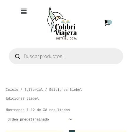
Ir
Menú
al
contenido
0
Búsqueda
de
productos
Inicio
/
Editorial
/ Ediciones Biebel
Ediciones Biebel
Mostrando 1–12 de 38 resultados