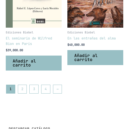
Ediciones Biebel
Ediciones Biebel
El seminario de Wilfred
En las entrañas del alma
Bion en París
$
40,000.00
$
39,000.00
Añadir al
carrito
Añadir al
carrito
1
2
3
4
→
DESCARGAR CATÁLOGO