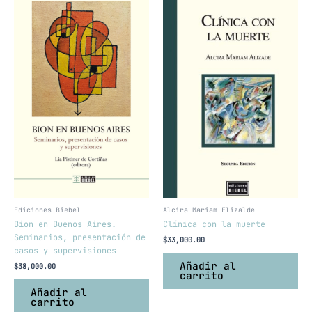
Ediciones Biebel
Alcira Mariam Elizalde
Bion en Buenos Aires.
Clínica con la muerte
Seminarios, presentación de
$
33,000.00
casos y supervisiones
Añadir al
$
38,000.00
carrito
Añadir al
carrito