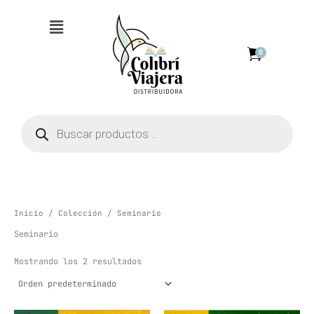
Ir
Menú
al
contenido
0
Búsqueda
de
productos
Inicio
/
Colección
/ Seminario
Seminario
Mostrando los 2 resultados