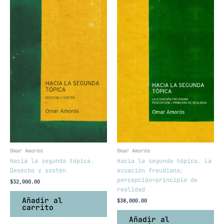
Omar Amorós
Omar Amorós
Hacia la segunda tópica.
Hacia la segunda tópica. La
Desecho y sostén
ecuación freudiana:
percepción=principio de
$
32,000.00
realidad
Añadir al
$
38,000.00
carrito
Añadir al