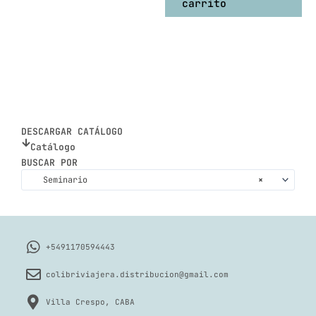
carrito
DESCARGAR CATÁLOGO
Catálogo
BUSCAR POR
Seminario
×
+5491170594443
colibriviajera.distribucion@gmail.com
Villa Crespo, CABA