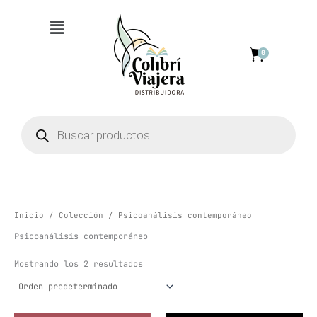
Ir
Menú
al
contenido
0
Búsqueda
de
productos
Inicio
/
Colección
/ Psicoanálisis contemporáneo
Psicoanálisis contemporáneo
Mostrando los 2 resultados