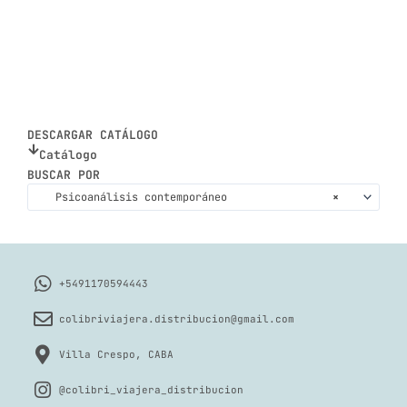
DESCARGAR CATÁLOGO
Catálogo
BUSCAR POR
Psicoanálisis contemporáneo
×
+5491170594443
colibriviajera.distribucion@gmail.com
Villa Crespo, CABA
@colibri_viajera_distribucion