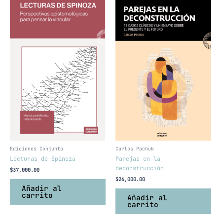
Ediciones Conjunto
Carlos Pachuk
Lecturas de Spinoza
Parejas en la
deconstrucción
$
37,000.00
$
26,000.00
Añadir al
carrito
Añadir al
carrito