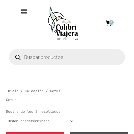
Ir
Menú
al
contenido
0
Búsqueda
de
productos
Inicio
/
Colección
/ Cetus
Cetus
Mostrando los 3 resultados