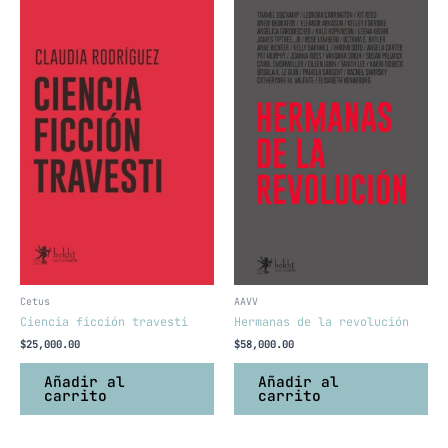
Cetus
AAVV
Ciencia ficción travesti
Hermanas de la revolución
$
25,000.00
$
58,000.00
Añadir al
Añadir al
carrito
carrito