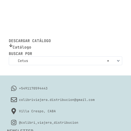
DESCARGAR CATÁLOGO
Catálogo
BUSCAR POR
Cetus
×
+5491170594443
colibriviajera.distribucion@gmail.com
Villa Crespo, CABA
@colibri_viajera_distribucion