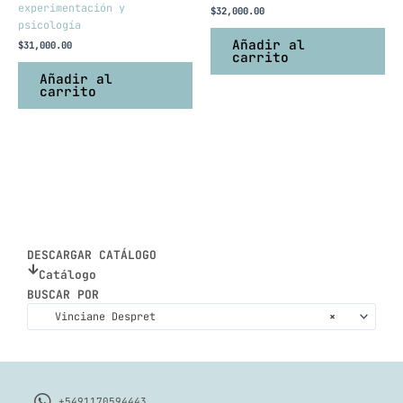
experimentación y
$
32,000.00
psicología
Añadir al
$
31,000.00
carrito
Añadir al
carrito
DESCARGAR CATÁLOGO
Catálogo
BUSCAR POR
Vinciane Despret
×
+5491170594443