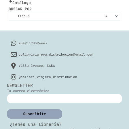
Catálogo
BUSCAR POR
Tiqqun
×
+5491170594443
colibriviajera.distribucion@gmail.com
Villa Crespo, CABA
@colibri_viajera_distribucion
NEWSLETTER
Tu correo electrónico
¿Tenés una librería?