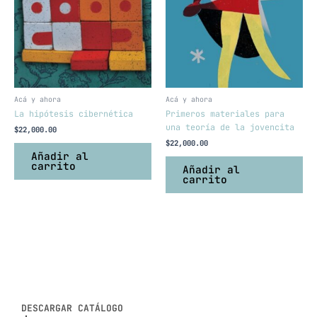
Acá y ahora
Acá y ahora
La hipótesis cibernética
Primeros materiales para
una teoría de la jovencita
$
22,000.00
$
22,000.00
Añadir al
carrito
Añadir al
carrito
DESCARGAR CATÁLOGO