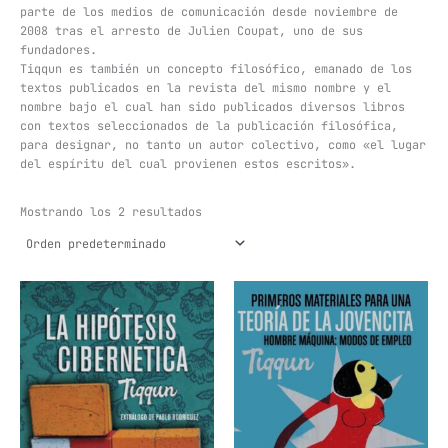
parte de los medios de comunicación desde noviembre de
2008 tras el arresto de Julien Coupat, uno de sus
fundadores.
Tiqqun es también un concepto filosófico, emanado de los
textos publicados en la revista del mismo nombre y el
nombre bajo el cual han sido publicados diversos libros
con textos seleccionados de la publicación filosófica,
para designar, no tanto un autor colectivo, como «el lugar
del espíritu del cual provienen estos escritos».
Mostrando los 2 resultados