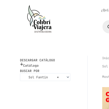
Ir
al
¿Qui
contenido
Bús
de
pro
Inic
DESCARGAR CATÁLOGO
Catálogo
Sol
BUSCAR POR
Mos
Sol Fantin
×