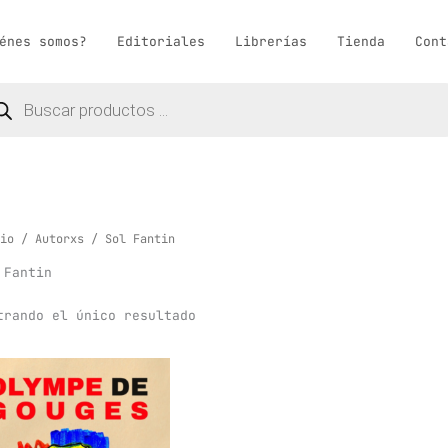
énes somos?
Editoriales
Librerías
Tienda
Cont
queda
ductos
io
/
Autorxs
/ Sol Fantin
 Fantin
trando el único resultado