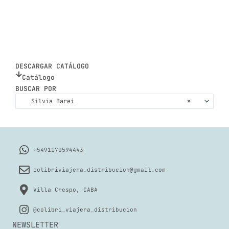
DESCARGAR CATÁLOGO
Catálogo
BUSCAR POR
Silvia Barei
×
+5491170594443
colibriviajera.distribucion@gmail.com
Villa Crespo, CABA
@colibri_viajera_distribucion
NEWSLETTER