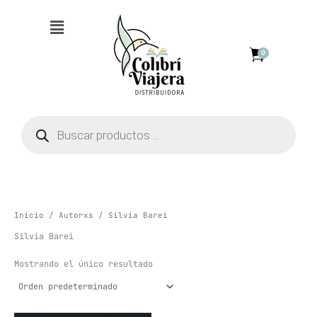
Ir
Menú
al
contenido
0
Búsqueda
de
productos
Inicio
/
Autorxs
/ Silvia Barei
Silvia Barei
Mostrando el único resultado