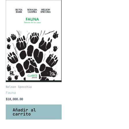
Nelson Specchia
Fauna
$
18,000.00
Añadir al
carrito