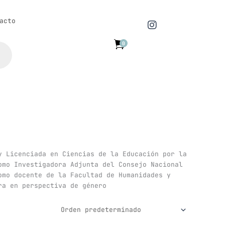
I
acto
n
s
0
t
a
g
r
a
m
y Licenciada en Ciencias de la Educación por la
omo Investigadora Adjunta del Consejo Nacional
omo docente de la Facultad de Humanidades y
ra en perspectiva de género