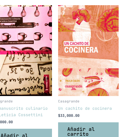
grande
Casagrande
manuscrito culinario
Un cachito de cocinera
Leticia Cossettini
$
33,000.00
000.00
Añadir al
carrito
Añadir al