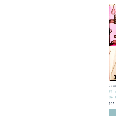
Casa
El 
de 
$
33,