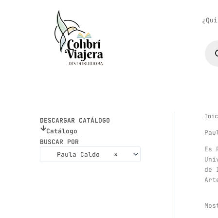
Ir
al
¿Qui
contenido
Bús
de
pro
Inic
DESCARGAR CATÁLOGO
Catálogo
Pau
BUSCAR POR
Es 
Paula Caldo
×
Uni
de 
Art
Mos