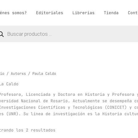
énes somos?
Editoriales
Librerías
Tienda
Cont
queda
ductos
io
/
Autorxs
/ Paula Caldo
la Caldo
Profesora, Licenciada y Doctora en Historia y Profesora 
versidad Nacional de Rosario. Actualmente se desempeña c
Investigaciones Científicas y Tecnológicas (CONICET) y c
es (UNR). Su línea de investigación es la Historia cultu
trando los 2 resultados