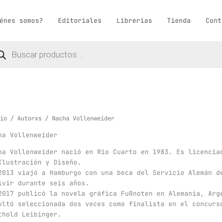
énes somos?
Editoriales
Librerías
Tienda
Cont
queda
ductos
io
/
Autorxs
/ Nacha Vollenweider
ha Vollenweider
ha Vollenweider nació en Río Cuarto en 1983. Es licencia
Ilustración y Diseño.
2013 viajó a Hamburgo con una beca del Servicio Alemán d
ivir durante seis años.
2017 publicó la novela gráfica Fußnoten en Alemania, Arg
ultó seleccionada dos veces como finalista en el concurs
thold Leibinger.