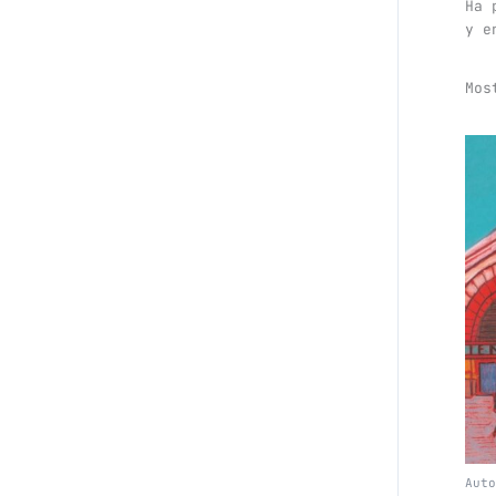
Ha 
y e
Mos
Auto