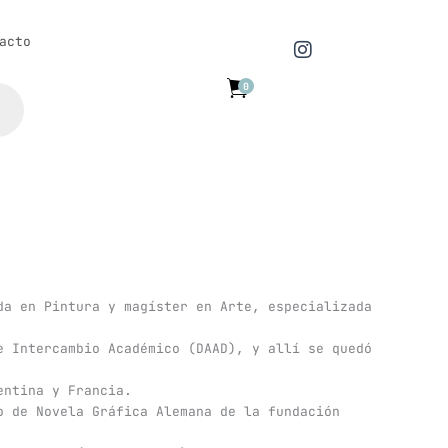
I
acto
n
s
0
t
a
g
r
a
m
da en Pintura y magíster en Arte, especializada
e Intercambio Académico (DAAD), y allí se quedó
entina y Francia.
o de Novela Gráfica Alemana de la fundación