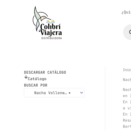
Ir
al
¿Qui
contenido
Bús
de
pro
Inic
DESCARGAR CATÁLOGO
Catálogo
Nac
BUSCAR POR
Nac
Nacha Vollenweider
×
en 
En 
a v
En 
Res
Ber