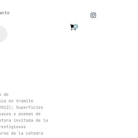
I
acto
n
s
0
t
a
g
r
a
m
o de
ica en trámite
2012); Superficies
sayos y poemas de
utora invitada de la
restigiosos
urso de la cátedra