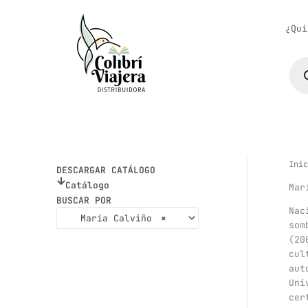
Ir
al
¿Qui
contenido
Bús
de
pro
Inic
DESCARGAR CATÁLOGO
Catálogo
Mar
BUSCAR POR
Nac
María Calviño
×
som
(20
cul
aut
Uni
cer