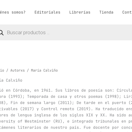
énes somos?
Editoriales
Librerías
Tienda
Cont
queda
ductos
io
/
Autorxs
/ María Calviño
ía Calviño
ió en Córdoba, en 1961. Sus libros de poesía son: Círcul
bra (1993); Temporada de casa y otros poemas (1998); Lír
08), Fin de semana largo (2011); De tarde en el puerto (
tivables (2017) y Control remoto (2019). Ha traducido en
ores de lengua inglesa de los siglos XIX y XX. Ha sido a
versity of Westminster (RU), e integrado tribunales en p
támenes literarios de nuestro país. Fue docente por conc