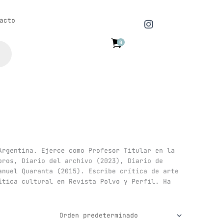
I
acto
n
s
0
t
a
g
r
a
m
Argentina. Ejerce como Profesor Titular en la
bros, Diario del archivo (2023), Diario de
anuel Quaranta (2015). Escribe crítica de arte
ítica cultural en Revista Polvo y Perfil. Ha