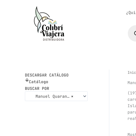
Ir
al
¿Qui
contenido
Bús
de
pro
Inic
DESCARGAR CATÁLOGO
Catálogo
Man
BUSCAR POR
(19
Manuel Quaranta
×
car
Isl
par
rea
Mos