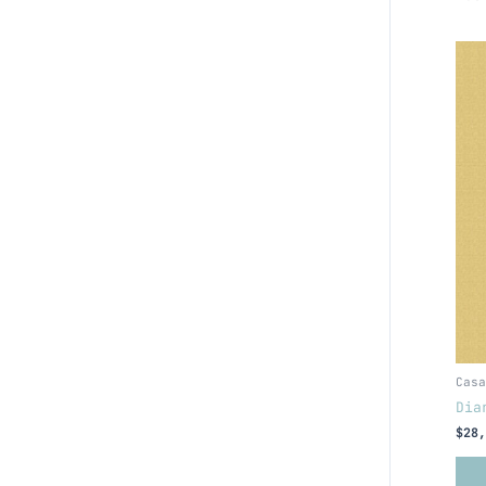
Casa
Dia
$
28,