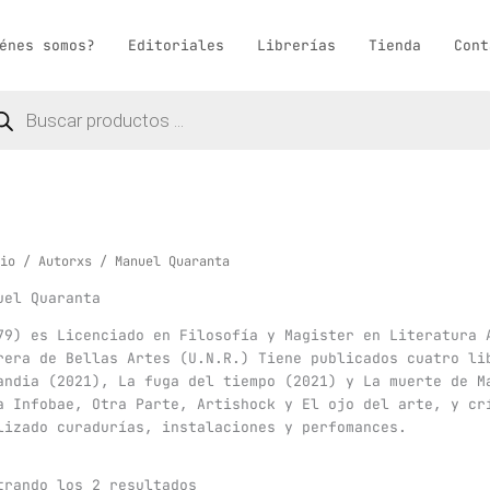
énes somos?
Editoriales
Librerías
Tienda
Cont
queda
ductos
io
/
Autorxs
/ Manuel Quaranta
uel Quaranta
79) es Licenciado en Filosofía y Magister en Literatura 
rera de Bellas Artes (U.N.R.) Tiene publicados cuatro li
andia (2021), La fuga del tiempo (2021) y La muerte de M
a Infobae, Otra Parte, Artishock y El ojo del arte, y cr
lizado curadurías, instalaciones y perfomances.
trando los 2 resultados