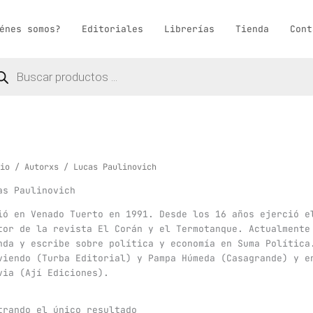
énes somos?
Editoriales
Librerías
Tienda
Cont
queda
ductos
io
/
Autorxs
/ Lucas Paulinovich
as Paulinovich
ió en Venado Tuerto en 1991. Desde los 16 años ejerció e
tor de la revista El Corán y el Termotanque. Actualmente
nda y escribe sobre política y economía en Suma Política
viendo (Turba Editorial) y Pampa Húmeda (Casagrande) y e
via (Ají Ediciones).
trando el único resultado