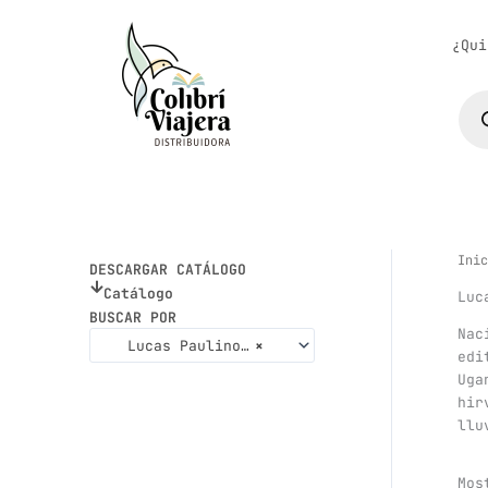
Ir
al
¿Qui
contenido
Bús
de
pro
Inic
DESCARGAR CATÁLOGO
Catálogo
Luc
BUSCAR POR
Nac
Lucas Paulinovich
×
edi
Uga
hir
llu
Mos