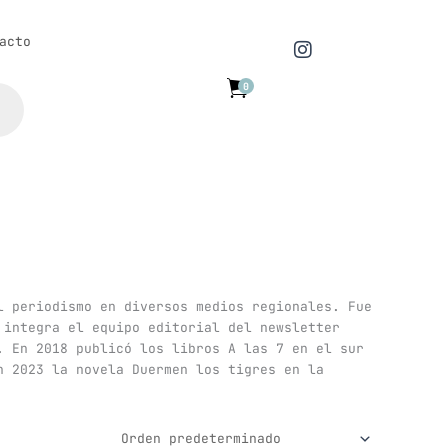
I
acto
n
s
0
t
a
g
r
a
m
l periodismo en diversos medios regionales. Fue
 integra el equipo editorial del newsletter
. En 2018 publicó los libros A las 7 en el sur
n 2023 la novela Duermen los tigres en la