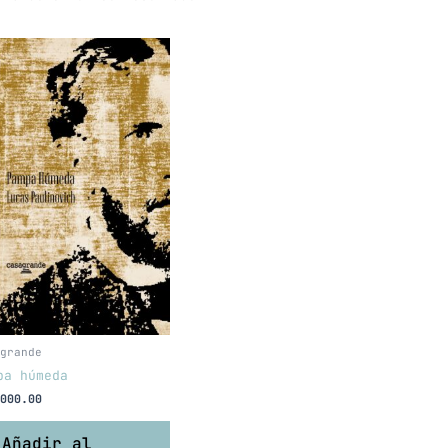
grande
pa húmeda
000.00
Añadir al