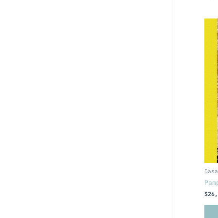
Casa
Pam
$
26,