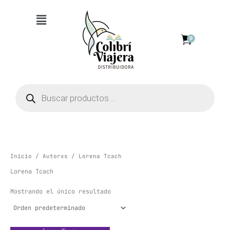
Ir
Menú
al
contenido
0
Búsqueda
de
productos
Inicio
/
Autorxs
/ Lorena Tcach
Lorena Tcach
Mostrando el único resultado