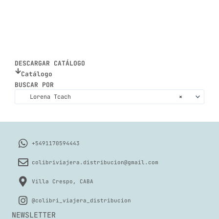
DESCARGAR CATÁLOGO
Catálogo
BUSCAR POR
Lorena Tcach
×
+5491170594443
colibriviajera.distribucion@gmail.com
Villa Crespo, CABA
@colibri_viajera_distribucion
NEWSLETTER