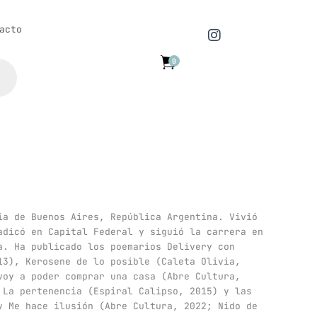
I
acto
n
s
0
t
a
g
r
a
m
ia de Buenos Aires, República Argentina. Vivió
adicó en Capital Federal y siguió la carrera en
a. Ha publicado los poemarios Delivery con
13), Kerosene de lo posible (Caleta Olivia,
voy a poder comprar una casa (Abre Cultura,
 La pertenencia (Espiral Calipso, 2015) y las
y Me hace ilusión (Abre Cultura, 2022; Nido de