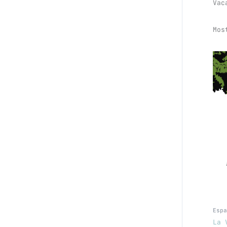
Vac
Mos
Espa
La 