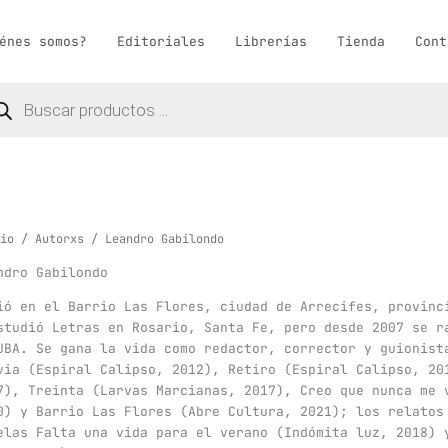
énes somos?
Editoriales
Librerías
Tienda
Cont
queda
ductos
io
/
Autorxs
/ Leandro Gabilondo
ndro Gabilondo
ió en el Barrio Las Flores, ciudad de Arrecifes, provinc
studió Letras en Rosario, Santa Fe, pero desde 2007 se r
UBA. Se gana la vida como redactor, corrector y guionist
via (Espiral Calipso, 2012), Retiro (Espiral Calipso, 20
7), Treinta (Larvas Marcianas, 2017), Creo que nunca me 
0) y Barrio Las Flores (Abre Cultura, 2021); los relatos
elas Falta una vida para el verano (Indómita luz, 2018) 