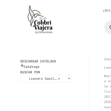
Ir
al
¿Qui
contenido
Bús
de
pro
Inic
DESCARGAR CATÁLOGO
Catálogo
Lea
BUSCAR POR
Nac
Leandro Gabilondo
×
y e
la 
llu
201
202
nov