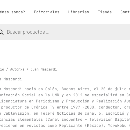
énes somos?
Editoriales
Librerías
Tienda
Cont
queda
ductos
io
/
Autorxs
/ Juan Mascardi
n Mascardi
n Mascardi nació en Colón, Buenos Aires, el 20 de julio 
unicación Social en la UNR y en 2012 se especializó en C
Licenciatura en Periodismo y Producción y Realización Au
 productor de Crónica TV entre 1997 -2000, conductor, cr
e Cablevisión, en Telefé Noticias de canal 5. Escribió y
tancias Elementales (Canal Encuentro – Televisión Digita
recieron en revistas como Replicante (México), Yorokobu 