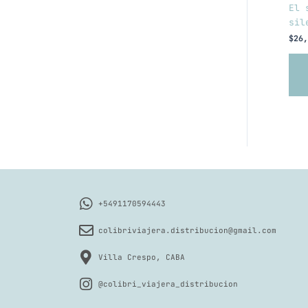
El 
sil
$
26,
+5491170594443
colibriviajera.distribucion@gmail.com
Villa Crespo, CABA
@colibri_viajera_distribucion