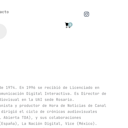
I
acto
n
s
0
t
a
g
r
a
m
de 1974. En 1996 se recibió de Licenciado en
omunicación Digital Interactiva. Es Director de
diovisual en la UAI sede Rosario.
onista y productor de Hora de Noticias de Canal
 dirigió el ciclo de crónicas audiovisuales
l Abierta TDA), y sus colaboraciones
(España), La Nación Digital, Vice (México).