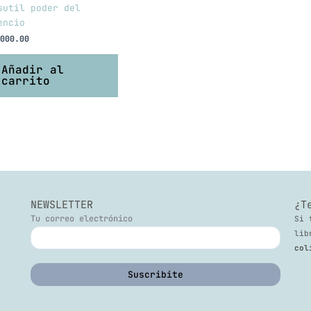
sutil poder del
encio
000.00
Añadir al
carrito
NEWSLETTER
¿T
Tu correo electrónico
Si 
lib
col