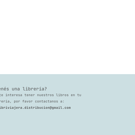
enés una librería?
te interesa tener nuestros libros en tu
rería, por favor contactanos a:
ibriviajera.distribucion@gmail.com