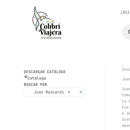
Ir
al
¿Qui
contenido
Bús
de
pro
Inic
DESCARGAR CATÁLOGO
Catálogo
Jua
BUSCAR POR
Jua
Juan Mascardi
×
Com
la 
Fue
6 d
Sus
apa