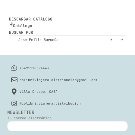
DESCARGAR CATÁLOGO
Catálogo
BUSCAR POR
José Emilio Burucúa
×
+5491170594443
colibriviajera.distribucion@gmail.com
Villa Crespo, CABA
@colibri_viajera_distribucion
NEWSLETTER
Tu correo electrónico