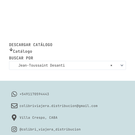
DESCARGAR CATÁLOGO
Catálogo
BUSCAR POR
Jean-Toussaint Desanti
×
+5491170594443
colibriviajera.distribucion@gmail.com
Villa Crespo, CABA
@colibri_viajera_distribucion