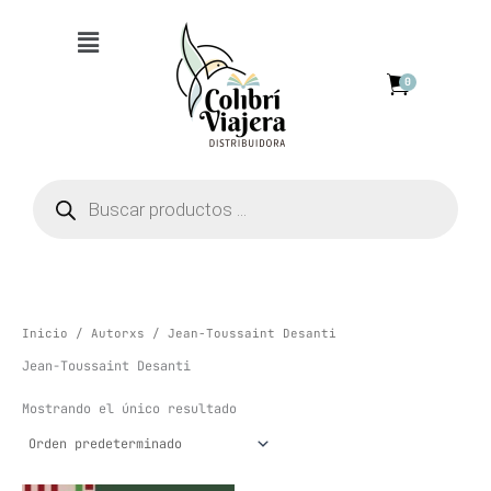
Ir
Menú
al
contenido
0
Búsqueda
de
productos
Inicio
/
Autorxs
/ Jean-Toussaint Desanti
Jean-Toussaint Desanti
Mostrando el único resultado