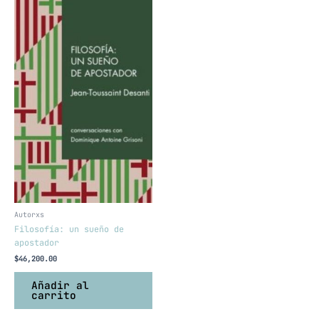
Autorxs
Filosofía: un sueño de
apostador
$
46,200.00
Añadir al
carrito