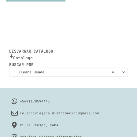
DESCARGAR CATÁLOGO
Catálogo
BUSCAR POR
Ileana Beade
×
+5491170594443
colibriviajera.distribucion@gmail.com
Villa Crespo, CABA