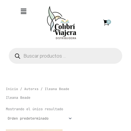
Ir
Menú
al
contenido
0
Búsqueda
de
productos
Inicio
/
Autorxs
/ Ileana Beade
Ileana Beade
Mostrando el único resultado