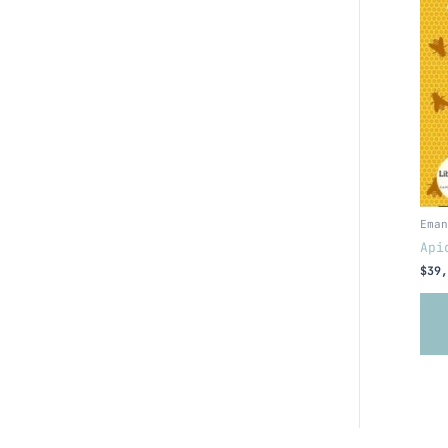
Eman
Api
$
39,