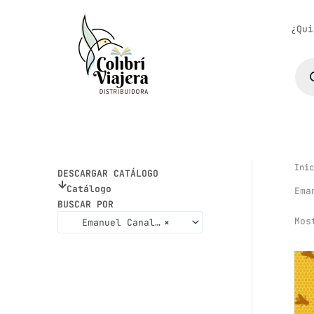
Ir
al
¿Qui
contenido
Bús
de
pro
Inic
DESCARGAR CATÁLOGO
Catálogo
Ema
BUSCAR POR
Mos
Emanuel Canales
×