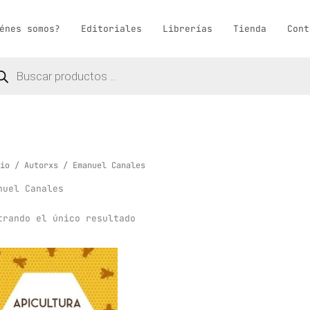
énes somos?
Editoriales
Librerías
Tienda
Cont
queda
ductos
io
/
Autorxs
/ Emanuel Canales
nuel Canales
trando el único resultado