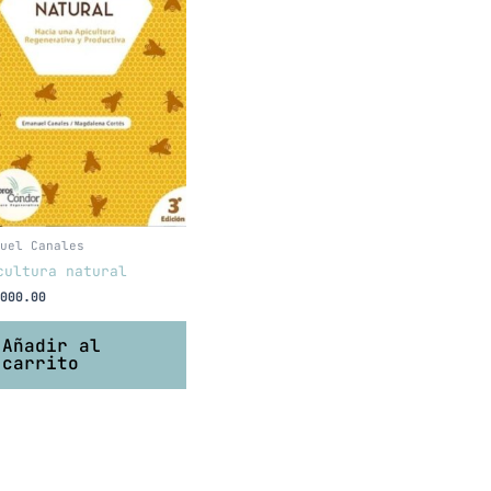
uel Canales
cultura natural
000.00
Añadir al
carrito