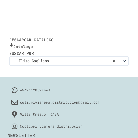
DESCARGAR CATÁLOGO
Catálogo
BUSCAR POR
Elisa Gagliano
×
+5491170594443
colibriviajera.distribucion@gmail.com
Villa Crespo, CABA
@colibri_viajera_distribucion
NEWSLETTER