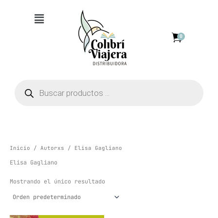
Ir
Menú
al
contenido
0
Búsqueda
de
productos
Inicio
/
Autorxs
/ Elisa Gagliano
Elisa Gagliano
Mostrando el único resultado