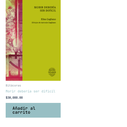
Bitácoras
Morir debería ser dificil
$
38,000.00
Añadir al
carrito