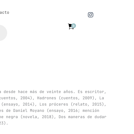
I
acto
n
s
0
t
a
g
r
a
m
a desde hace más de veinte años. Es escritor,
cuentos, 2004), Hadrones (cuentos, 2009), La
 (ensayo, 2014), Los próceres (relato, 2015),
es de Daniel Moyano (ensayo, 2016; mención
he negra (novela, 2018), Dos maneras de dudar
23).