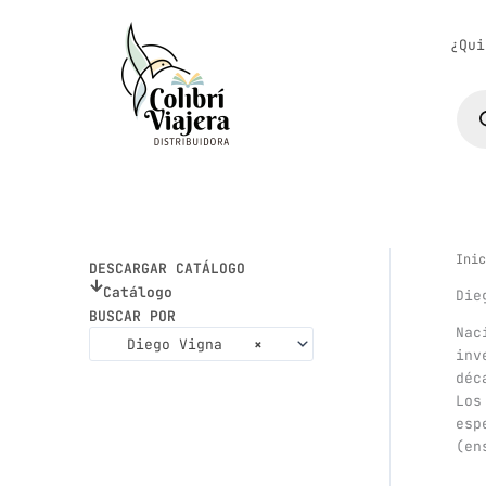
Ir
al
¿Qui
contenido
Bús
de
pro
Inic
DESCARGAR CATÁLOGO
Catálogo
Die
BUSCAR POR
Nac
Diego Vigna
×
inv
déc
Los
esp
(en