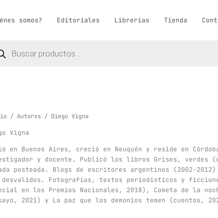
énes somos?
Editoriales
Librerías
Tienda
Cont
queda
ductos
io
/
Autorxs
/ Diego Vigna
go Vigna
ió en Buenos Aires, creció en Neuquén y reside en Córdob
estigador y docente. Publicó los libros Grises, verdes (
ada posteada. Blogs de escritores argentinos (2002-2012)
 desvalidos. Fotografías, textos periodísticos y ficcion
ecial en los Premios Nacionales, 2018), Cometa de la noc
sayo, 2021) y La paz que los demonios temen (cuentos, 20