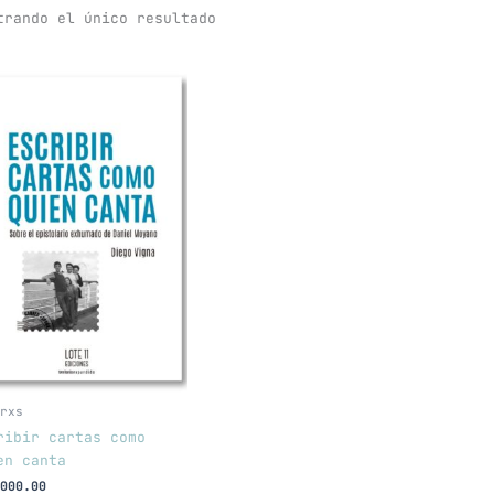
trando el único resultado
rxs
ribir cartas como
en canta
000.00