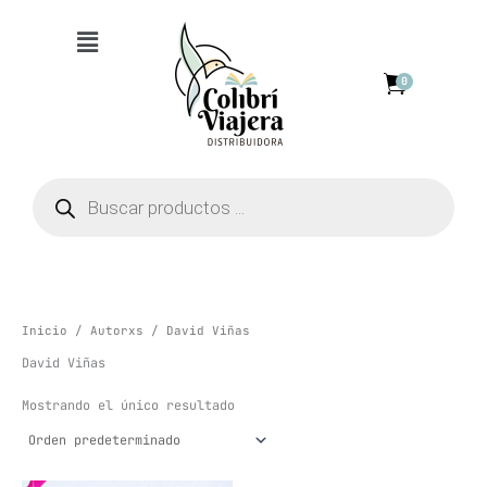
Ir
Menú
al
contenido
0
Búsqueda
de
productos
Inicio
/
Autorxs
/ David Viñas
David Viñas
Mostrando el único resultado