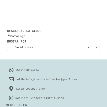
DESCARGAR CATÁLOGO
Catálogo
BUSCAR POR
David Viñas
×
+5491170594443
colibriviajera.distribucion@gmail.com
Villa Crespo, CABA
@colibri_viajera_distribucion
NEWSLETTER