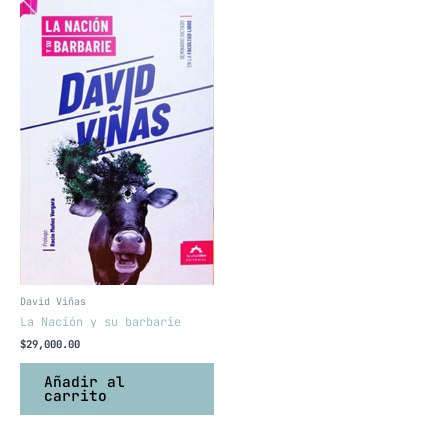
David Viñas
La Nación y su barbarie
$
29,000.00
Añadir al
carrito