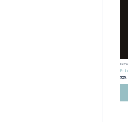
Ceza
Est
$
25,