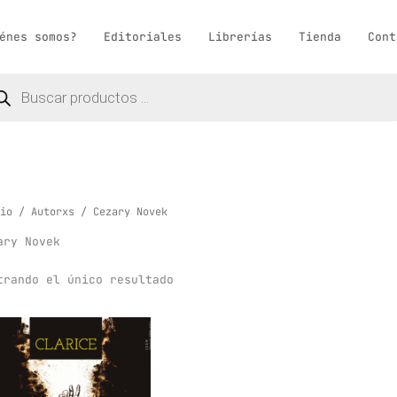
énes somos?
Editoriales
Librerías
Tienda
Cont
queda
ductos
io
/
Autorxs
/ Cezary Novek
ary Novek
trando el único resultado