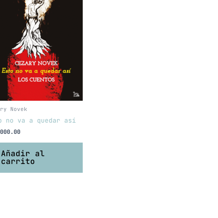
ry Novek
o no va a quedar así
000.00
Añadir al
carrito