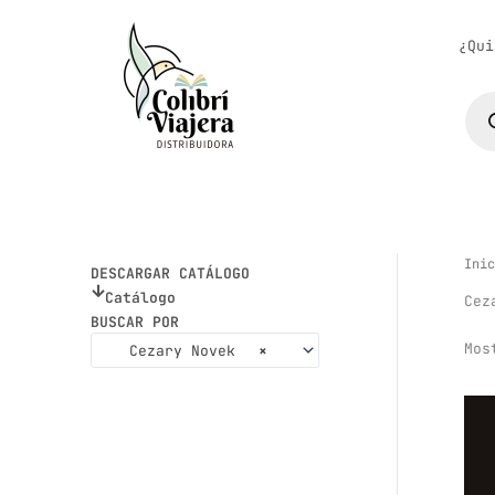
Ir
al
¿Qui
contenido
Bús
de
pro
Inic
DESCARGAR CATÁLOGO
Catálogo
Cez
BUSCAR POR
Mos
Cezary Novek
×