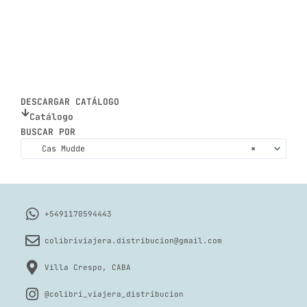
DESCARGAR CATÁLOGO
Catálogo
BUSCAR POR
Cas Mudde
×
+5491170594443
colibriviajera.distribucion@gmail.com
Villa Crespo, CABA
@colibri_viajera_distribucion