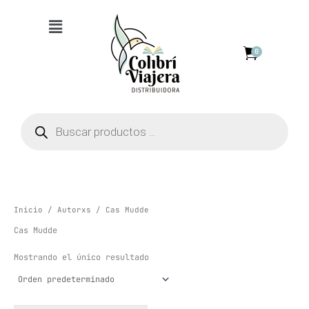
Ir
Menú
al
contenido
0
Búsqueda
de
productos
Inicio
/
Autorxs
/ Cas Mudde
Cas Mudde
Mostrando el único resultado