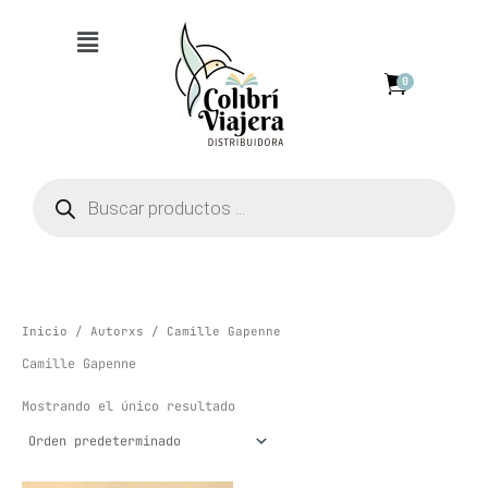
Ir
Menú
al
contenido
0
Búsqueda
de
productos
Inicio
/
Autorxs
/ Camille Gapenne
Camille Gapenne
Mostrando el único resultado