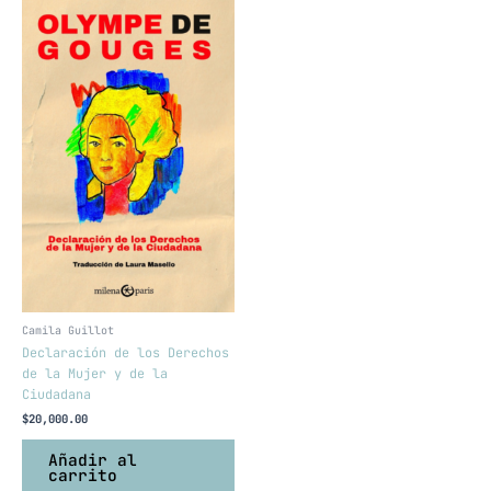
Camila Guillot
Declaración de los Derechos
de la Mujer y de la
Ciudadana
$
20,000.00
Añadir al
carrito