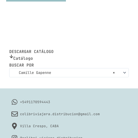
DESCARGAR CATÁLOGO
Catálogo
BUSCAR POR
Camille Gapenne
×
+5491170594443
colibriviajera.distribucion@gmail.com
Villa Crespo, CABA