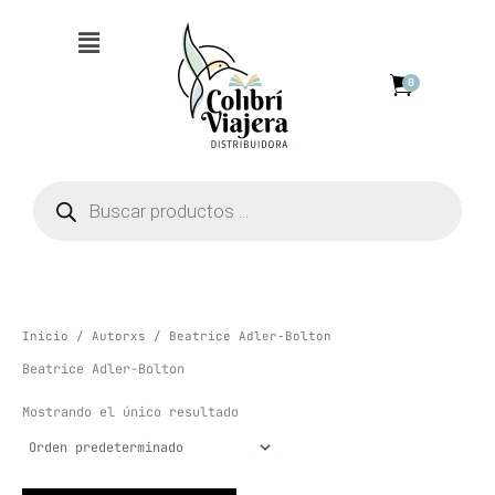
Ir
Menú
al
contenido
0
Búsqueda
de
productos
Inicio
/
Autorxs
/ Beatrice Adler-Bolton
Beatrice Adler-Bolton
Mostrando el único resultado