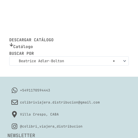
DESCARGAR CATÁLOGO
Catálogo
BUSCAR POR
Beatrice Adler-Bolton
×
+5491170594443
colibriviajera.distribucion@gmail.com
Villa Crespo, CABA
@colibri_viajera_distribucion
NEWSLETTER