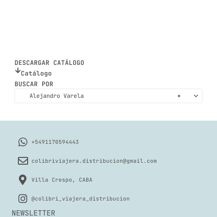
DESCARGAR CATÁLOGO
Catálogo
BUSCAR POR
Alejandro Varela
×
+5491170594443
colibriviajera.distribucion@gmail.com
Villa Crespo, CABA
@colibri_viajera_distribucion
NEWSLETTER