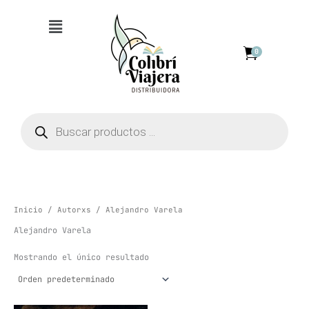
Ir
Menú
al
contenido
0
Búsqueda
de
productos
Inicio
/
Autorxs
/ Alejandro Varela
Alejandro Varela
Mostrando el único resultado