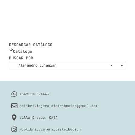
DESCARGAR CATÁLOGO
Catálogo
BUSCAR POR
Alejandro Eujanian
×
+5491170594443
colibriviajera.distribucion@gmail.com
Villa Crespo, CABA
@colibri_viajera_distribucion