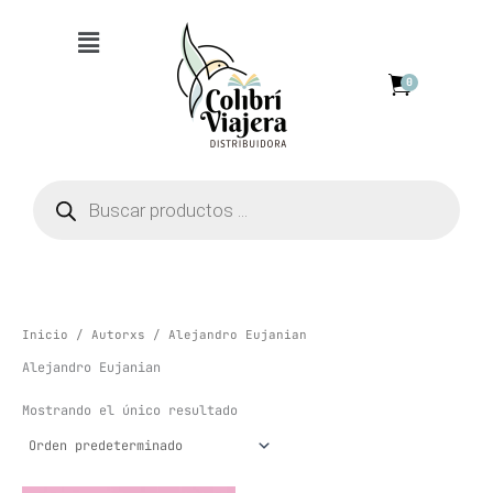
Ir
Menú
al
contenido
0
Búsqueda
de
productos
Inicio
/
Autorxs
/ Alejandro Eujanian
Alejandro Eujanian
Mostrando el único resultado