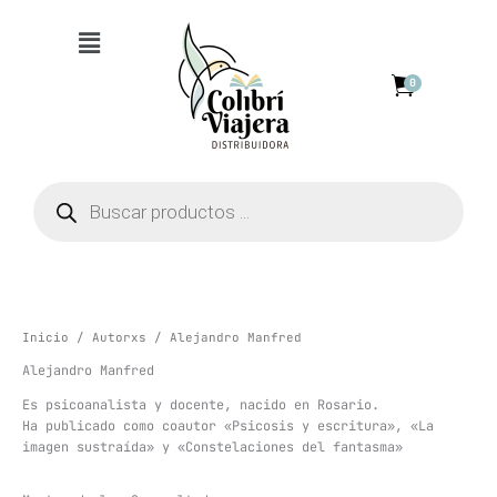
Ir
Menú
al
contenido
0
Búsqueda
de
productos
Inicio
/
Autorxs
/ Alejandro Manfred
Alejandro Manfred
Es psicoanalista y docente, nacido en Rosario.
Ha publicado como coautor «Psicosis y escritura», «La
imagen sustraída» y «Constelaciones del fantasma»