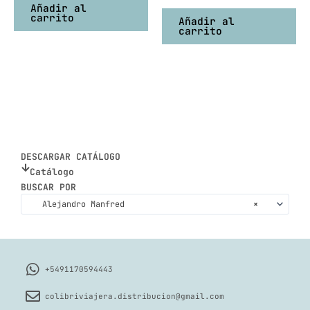
Añadir al
carrito
Añadir al
carrito
DESCARGAR CATÁLOGO
Catálogo
BUSCAR POR
Alejandro Manfred
×
+5491170594443
colibriviajera.distribucion@gmail.com