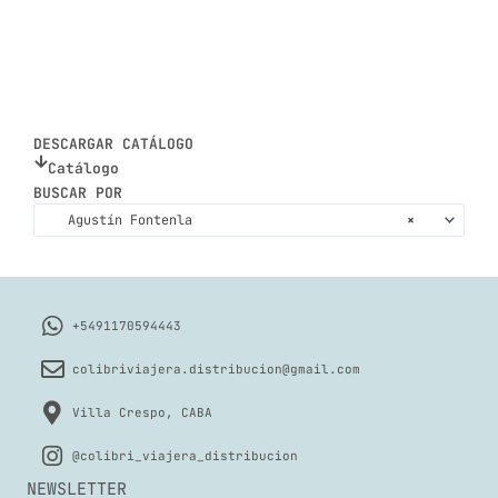
DESCARGAR CATÁLOGO
Catálogo
BUSCAR POR
Agustín Fontenla
×
+5491170594443
colibriviajera.distribucion@gmail.com
Villa Crespo, CABA
@colibri_viajera_distribucion
NEWSLETTER