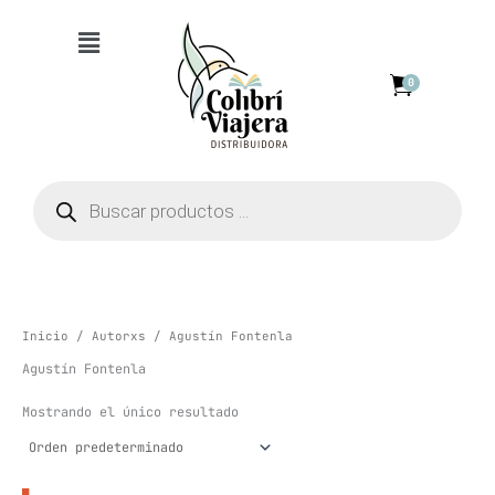
Ir
Menú
al
contenido
0
Búsqueda
de
productos
Inicio
/
Autorxs
/ Agustín Fontenla
Agustín Fontenla
Mostrando el único resultado